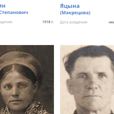
ин
Яцына
Степанович
(Макрецова)
ждения:
1918 г.
Дата рождения:
не