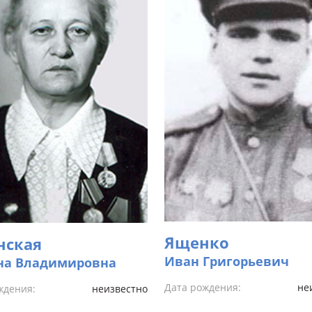
Ященко
нская
Иван Григорьевич
на Владимировна
Дата рождения:
не
ждения:
неизвестно