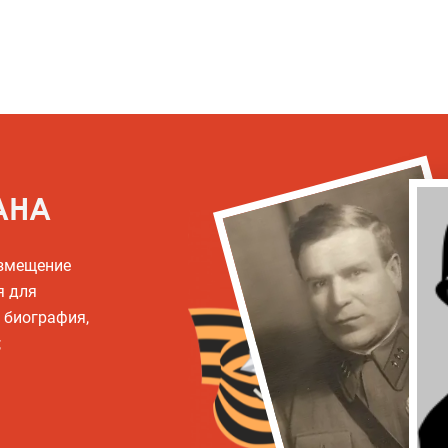
АНА
азмещение
я для
, биография,
;