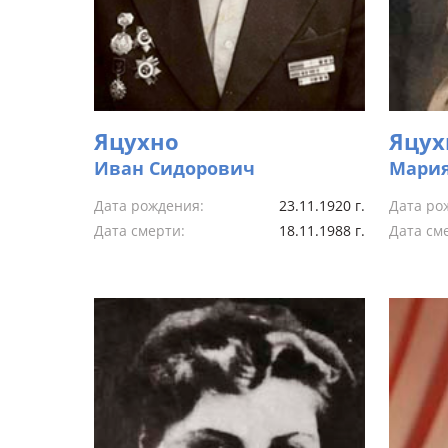
Яцухно
Яцух
Иван Сидорович
Мария
Дата рождения:
23.11.1920 г.
Дата ро
Дата смерти:
18.11.1988 г.
Дата см