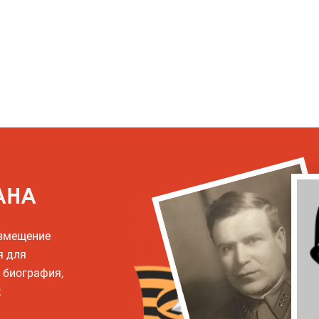
АНА
азмещение
я для
, биография,
;