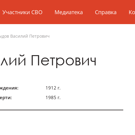
Участники СВО
Медиатека
Справка
Ко
ыдов
Василий Петрович
лий Петрович
ождения:
1912 г.
ерти:
1985 г.