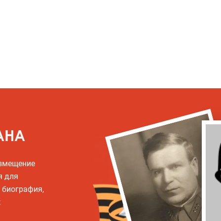
АНА
азмещение
я для
, биография,
;