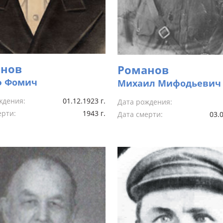
нов
Романов
ф Фомич
Михаил Мифодьевич
ждения:
01.12.1923 г.
Дата рождения:
ерти:
1943 г.
Дата смерти:
03.0