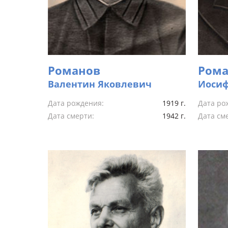
Романов
Рома
Валентин Яковлевич
Иоси
Дата рождения:
1919 г.
Дата ро
Дата смерти:
1942 г.
Дата см