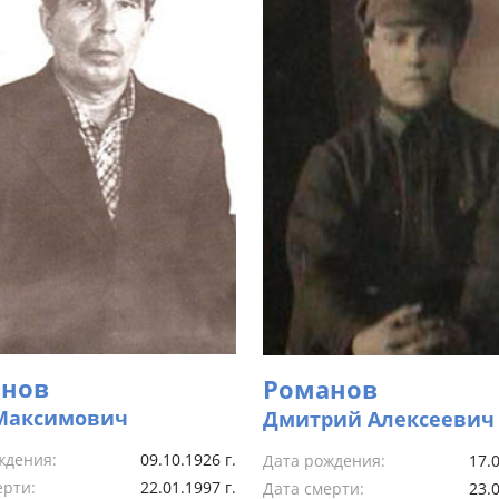
нов
Романов
Максимович
Дмитрий Алексеевич
ждения:
09.10.1926 г.
Дата рождения:
17.0
ерти:
22.01.1997 г.
Дата смерти:
23.0