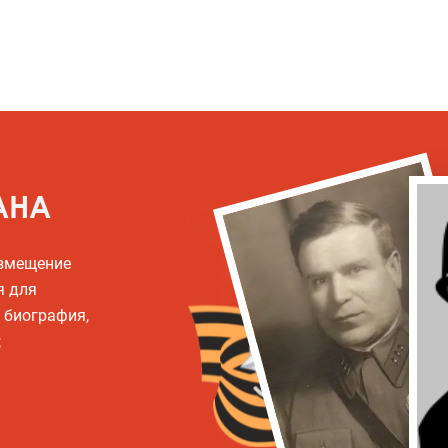
АНА
азмещение
я для
, биография,
;