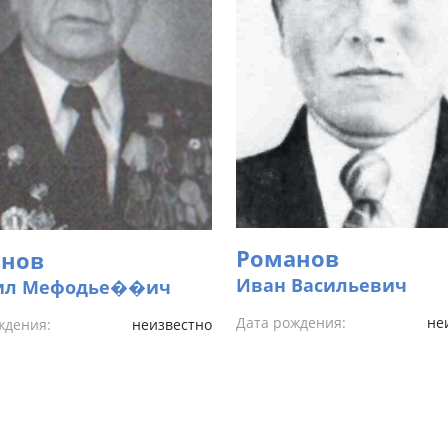
Романов
нов
Иван Васильевич
ил Мефодье��ич
Дата рождения:
не
ждения:
неизвестно