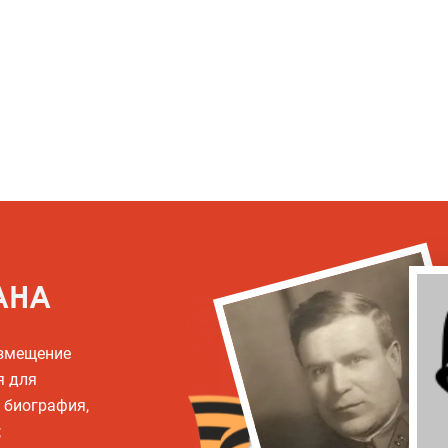
АНА
азмещение
я для
, биография,
;