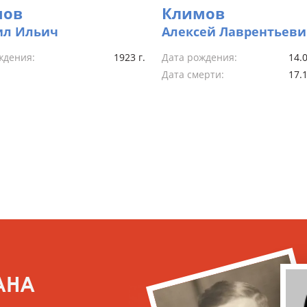
мов
Климов
ил Ильич
Алексей Лаврентьеви
ждения:
1923 г.
Дата рождения:
14.0
Дата смерти:
17.1
АНА