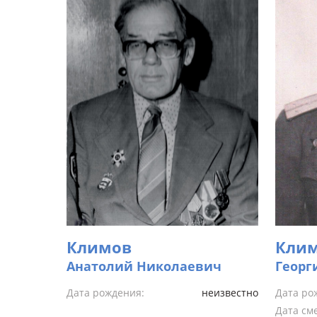
Климов
Кли
Анатолий Николаевич
Георг
Дата рождения:
неизвестно
Дата ро
Дата см