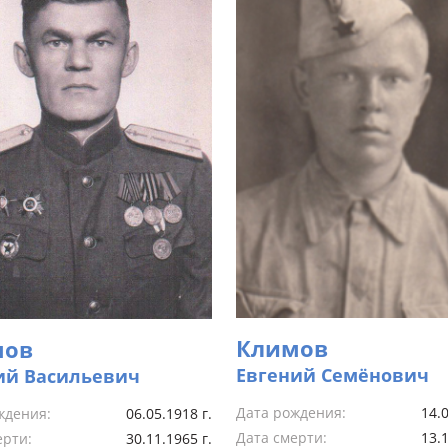
Климов
мов
Евгений Семёнович
ий Васильевич
Дата рождения:
14.0
ждения:
06.05.1918 г.
Дата смерти:
13.1
ерти:
30.11.1965 г.