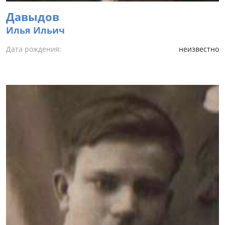
Давыдов
Илья Ильич
Дата рождения:
неизвестно