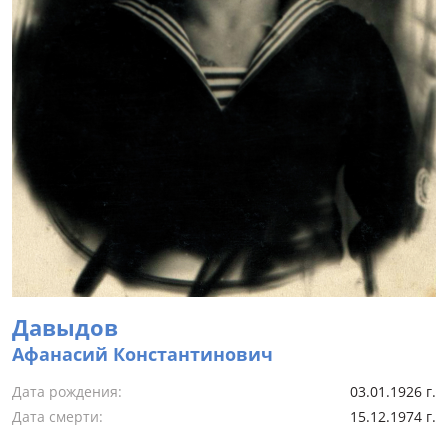
Давыдов
Афанасий Константинович
Дата рождения:
03.01.1926 г.
Дата смерти:
15.12.1974 г.