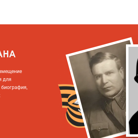
АНА
азмещение
я для
, биография,
;