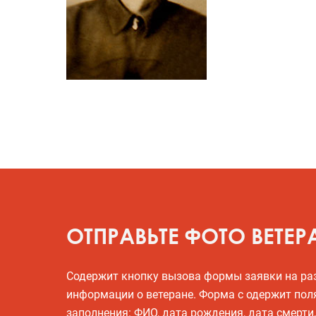
ОТПРАВЬТЕ ФОТО ВЕТЕР
Содержит кнопку вызова формы заявки на р
информации о ветеране. Форма с одержит пол
заполнения: ФИО, дата рождения, дата смерти