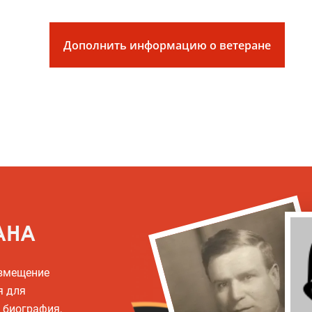
Дополнить информацию о ветеране
АНА
азмещение
я для
, биография,