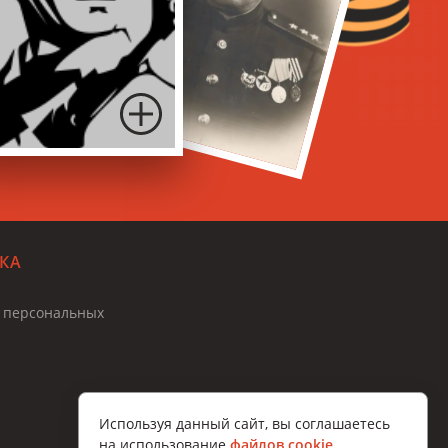
КА
и персональных
Используя данный сайт, вы соглашаетесь
на использование
файлов cookie
.