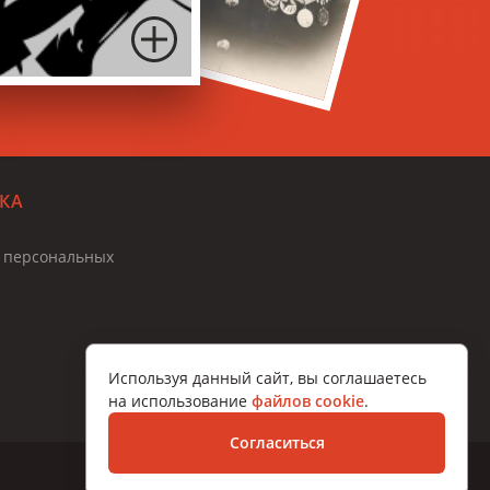
КА
и персональных
Используя данный сайт, вы соглашаетесь
на использование
файлов cookie
.
Согласиться
Разработка сайта – Вангер.рф