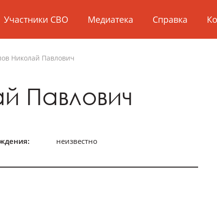
Участники СВО
Медиатека
Справка
Ко
лов
Николай Павлович
й Павлович
ождения:
неизвестно