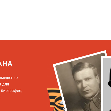
АНА
азмещение
я для
, биография,
;