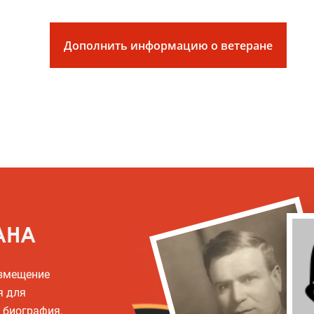
Дополнить информацию о ветеране
АНА
азмещение
я для
, биография,