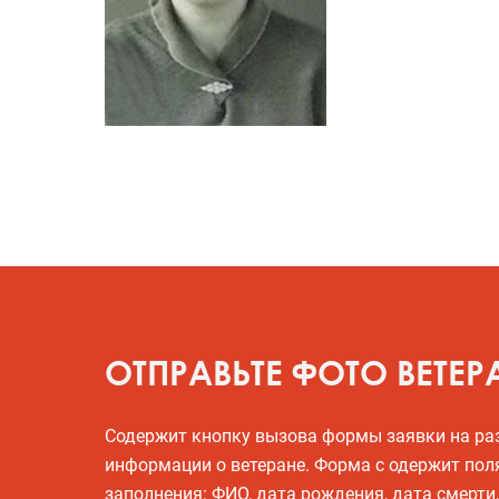
ОТПРАВЬТЕ ФОТО ВЕТЕР
Содержит кнопку вызова формы заявки на р
информации о ветеране. Форма с одержит пол
заполнения: ФИО, дата рождения, дата смерти