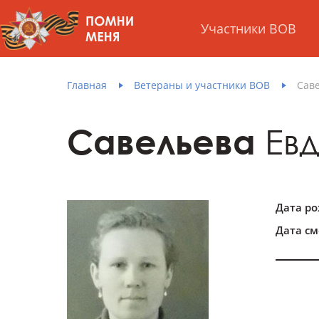
Участники ВОВ
Главная
Ветераны и участники ВОВ
Cав
Cавельева
Ев
Дата р
Дата см