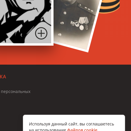
КА
и персональных
Используя данный сайт, вы соглашаетесь
на использование
файлов cookie
.