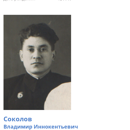
Соколов
Владимир Иннокентьевич