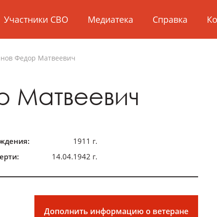
Участники СВО
Медиатека
Справка
Ко
инов
Федор Матвеевич
 Матвеевич
ождения:
1911 г.
ерти:
14.04.1942 г.
Дополнить информацию о ветеране