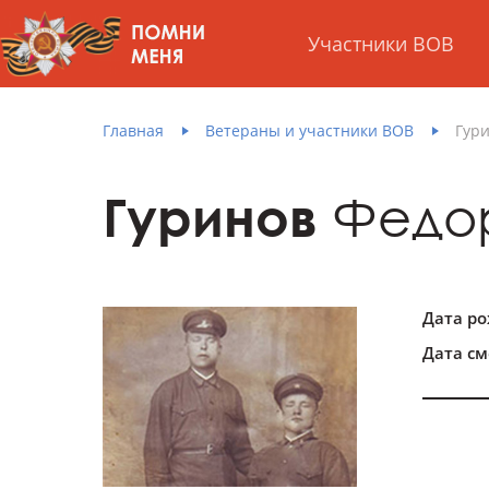
Участники ВОВ
Главная
Ветераны и участники ВОВ
Гур
Гуринов
Федор
Дата р
Дата см