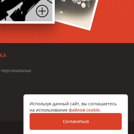
КА
и персональных
Используя данный сайт, вы соглашаетесь
на использование
файлов cookie
.
Согласиться
Разработка сайта – Вангер.рф