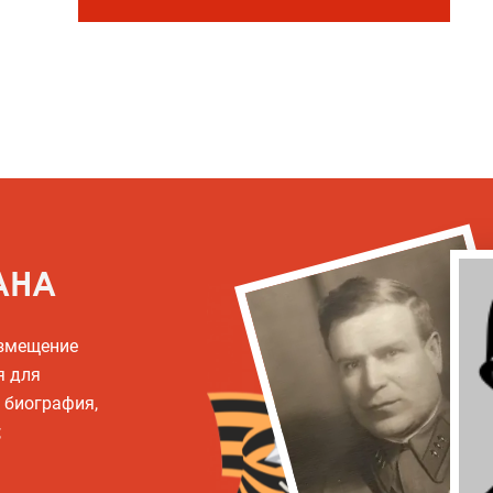
АНА
азмещение
я для
, биография,
;